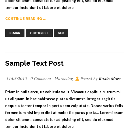
dolor sit amet, consectetur adipisicing elit, sed do eiusmod
tempor incididunt ut labore et dolore
CONTINUE READING ...
,
,
DESIGN
PHOTOSHOP
SEO
Sample Text Post
11/03/2015
0 Comment
Marketing
Radio More
Posted by
Etiam in nulla arcu, ut vehicula velit. Vivamus dapibus rutrum mi
ut aliquam. In hac habitasse platea dictumst. Integer sagittis
neque a tortor tempor in porta sem vulputate. Donec varius felis
fermentum nisl imperdiet at molestie purus porta… Lorem ipsum
dolor sit amet, consectetur adipisicing elit, sed do eiusmod
tempor incididunt ut labore et dolore