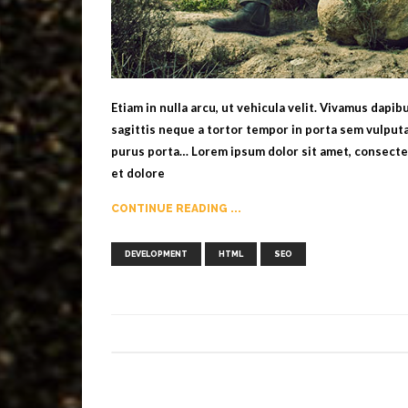
Etiam in nulla arcu, ut vehicula velit. Vivamus dapi
sagittis neque a tortor tempor in porta sem vulputa
purus porta… Lorem ipsum dolor sit amet, consectet
et dolore
CONTINUE READING ...
,
,
DEVELOPMENT
HTML
SEO