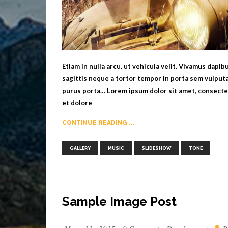
Etiam in nulla arcu, ut vehicula velit. Vivamus dapi
sagittis neque a tortor tempor in porta sem vulputa
purus porta… Lorem ipsum dolor sit amet, consectet
et dolore
CONTINUE READING ...
,
,
,
GALLERY
MUSIC
SLIDESHOW
TONE
Sample Image Post