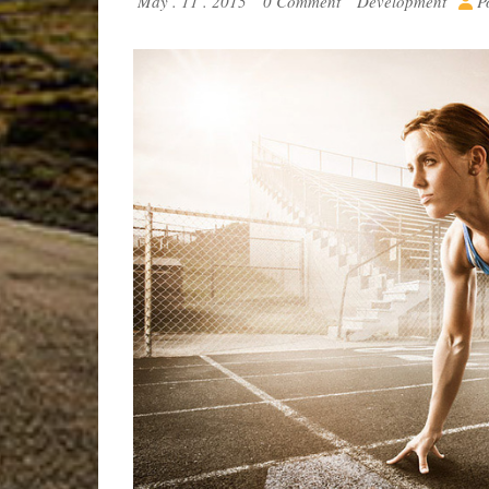
May . 11 . 2015
0 Comment
Development
Po