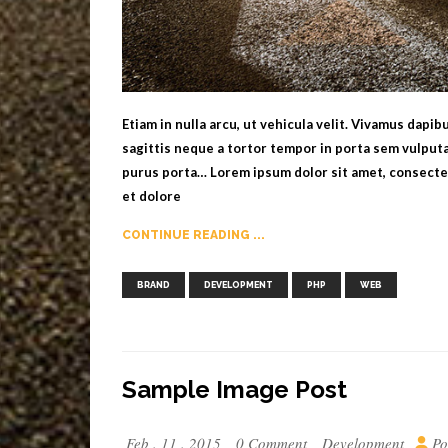
Etiam in nulla arcu, ut vehicula velit. Vivamus dapi
sagittis neque a tortor tempor in porta sem vulputa
purus porta… Lorem ipsum dolor sit amet, consectet
et dolore
CONTINUE READING ...
,
,
,
BRAND
DEVELOPMENT
PHP
WEB
Sample Image Post
Feb . 11 . 2015
0 Comment
Development
Po