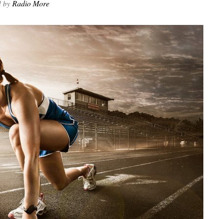
Radio More
d by