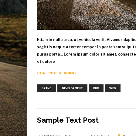
Etiam in nulla arcu, ut vehicula velit. Vivamus dapi
sagittis neque a tortor tempor in porta sem vulputa
purus porta… Lorem ipsum dolor sit amet, consectet
et dolore
CONTINUE READING ...
,
,
,
BRAND
DEVELOPMENT
PHP
WEB
Sample Text Post