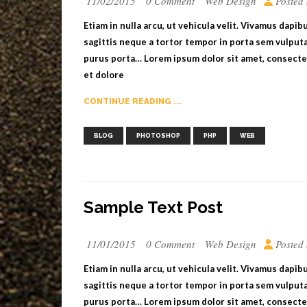
11/02/2015
0 Comment
Web Design
Posted
Etiam in nulla arcu, ut vehicula velit. Vivamus dapi
sagittis neque a tortor tempor in porta sem vulputa
purus porta… Lorem ipsum dolor sit amet, consectet
et dolore
CONTINUE READING ...
,
,
,
BLOG
PHOTOSHOP
PHP
WEB
Sample Text Post
11/01/2015
0 Comment
Web Design
Posted
Etiam in nulla arcu, ut vehicula velit. Vivamus dapi
sagittis neque a tortor tempor in porta sem vulputa
purus porta… Lorem ipsum dolor sit amet, consectet