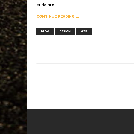
et dolore
CONTINUE READING ...
,
,
BLOG
DESIGN
WEB