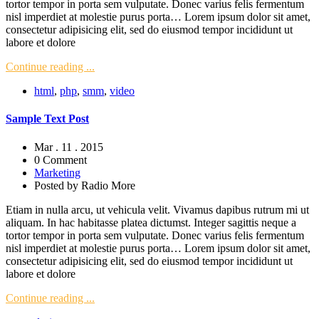
tortor tempor in porta sem vulputate. Donec varius felis fermentum
nisl imperdiet at molestie purus porta… Lorem ipsum dolor sit amet,
consectetur adipisicing elit, sed do eiusmod tempor incididunt ut
labore et dolore
Continue reading ...
html
,
php
,
smm
,
video
Sample Text Post
Mar . 11 . 2015
0 Comment
Marketing
Posted by
Radio More
Etiam in nulla arcu, ut vehicula velit. Vivamus dapibus rutrum mi ut
aliquam. In hac habitasse platea dictumst. Integer sagittis neque a
tortor tempor in porta sem vulputate. Donec varius felis fermentum
nisl imperdiet at molestie purus porta… Lorem ipsum dolor sit amet,
consectetur adipisicing elit, sed do eiusmod tempor incididunt ut
labore et dolore
Continue reading ...