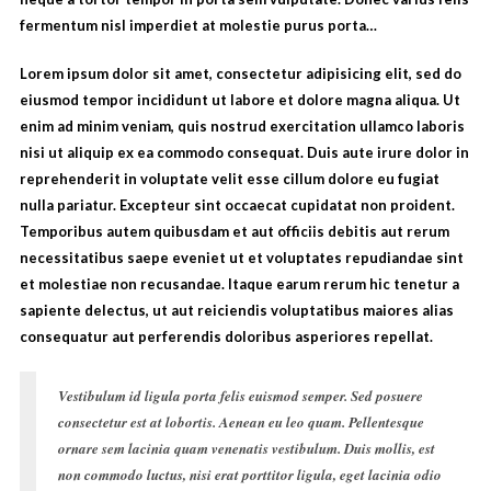
fermentum nisl imperdiet at molestie purus porta…
Lorem ipsum dolor sit amet, consectetur adipisicing elit, sed do
eiusmod tempor incididunt ut labore et dolore magna aliqua. Ut
enim ad minim veniam, quis nostrud exercitation ullamco laboris
nisi ut aliquip ex ea commodo consequat. Duis aute irure dolor in
reprehenderit in voluptate velit esse cillum dolore eu fugiat
nulla pariatur. Excepteur sint occaecat cupidatat non proident.
Temporibus autem quibusdam et aut officiis debitis aut rerum
necessitatibus saepe eveniet ut et voluptates repudiandae sint
et molestiae non recusandae. Itaque earum rerum hic tenetur a
sapiente delectus, ut aut reiciendis voluptatibus maiores alias
consequatur aut perferendis doloribus asperiores repellat.
Vestibulum id ligula porta felis euismod semper. Sed posuere
consectetur est at lobortis. Aenean eu leo quam. Pellentesque
ornare sem lacinia quam venenatis vestibulum. Duis mollis, est
non commodo luctus, nisi erat porttitor ligula, eget lacinia odio