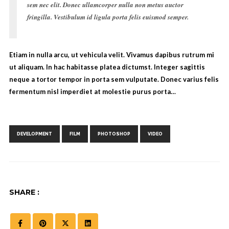
sem nec elit. Donec ullamcorper nulla non metus auctor
fringilla. Vestibulum id ligula porta felis euismod semper.
Etiam in nulla arcu, ut vehicula velit. Vivamus dapibus rutrum mi
ut aliquam. In hac habitasse platea dictumst. Integer sagittis
neque a tortor tempor in porta sem vulputate. Donec varius felis
fermentum nisl imperdiet at molestie purus porta…
Tags:
,
,
,
DEVELOPMENT
FILM
PHOTOSHOP
VIDEO
SHARE :