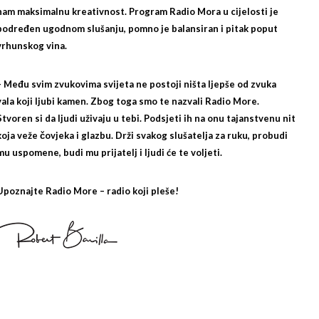
nam maksimalnu kreativnost. Program Radio Mora u cijelosti je
podređen ugodnom slušanju, pomno je balansiran i pitak poput
vrhunskog vina.
– Među svim zvukovima svijeta ne postoji ništa ljepše od zvuka
vala koji ljubi kamen. Zbog toga smo te nazvali Radio More.
Stvoren si da ljudi uživaju u tebi. Podsjeti ih na onu tajanstvenu nit
koja veže čovjeka i glazbu. Drži svakog slušatelja za ruku, probudi
mu uspomene, budi mu prijatelj i ljudi će te voljeti.
Upoznajte Radio More – radio koji pleše!