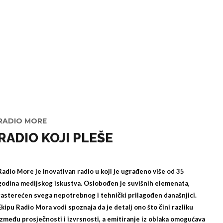
RADIO MORE
RADIO KOJI PLEŠE
Radio More je inovativan radio u koji je ugrađeno više od 35
godina medijskog iskustva. Oslobođen je suvišnih elemenata,
rasterećen svega nepotrebnog i tehnički prilagođen današnjici.
Ekipu Radio Mora vodi spoznaja da je detalj ono što čini razliku
između prosječnosti i izvrsnosti, a emitiranje iz oblaka omogućava