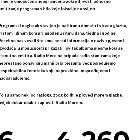
Time je omogućena neograničena pokretljivost, odnosno
emitiranje programa s bilo koje lokacije na svijetu.
Programski naglasak stavljen je na biranu domaću i stranu glazbu,
vrstom i dinamikom prilagođenu ritmu dana, tjedna i godine.
Posebno nas veseli što smo, pored informacije o nazivu pjesme i
izvođača, u mogućnosti prikazati i ovitak albuma pjesme koja se
trenutno emitira. Radio More ne pripada radio stanicama koje
neprestano ponavljaju manji broj pjesama, već posjedujemo
respektabilnu fonoteku koju neprekidno unapređujemo i
nadograđujemo.
To su samo neki od razloga, zbog kojih je ploveći morem glazbe,
uvijek dobar odabir zaploviti Radio Morem.