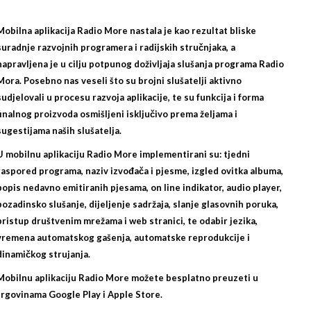
Mobilna aplikacija Radio More nastala je kao rezultat bliske
suradnje razvojnih programera i radijskih stručnjaka, a
napravljena je u cilju potpunog doživljaja slušanja programa Radio
Mora. Posebno nas veseli što su brojni slušatelji aktivno
sudjelovali u procesu razvoja aplikacije, te su funkcija i forma
finalnog proizvoda osmišljeni isključivo prema željama i
sugestijama naših slušatelja.
U mobilnu aplikaciju Radio More implementirani su: tjedni
raspored programa, naziv izvođača i pjesme, izgled ovitka albuma,
popis nedavno emitiranih pjesama, on line indikator, audio player,
pozadinsko slušanje, dijeljenje sadržaja, slanje glasovnih poruka,
pristup društvenim mrežama i web stranici, te odabir jezika,
vremena automatskog gašenja, automatske reprodukcije i
dinamičkog strujanja.
Mobilnu aplikaciju Radio More možete besplatno preuzeti u
trgovinama
Google Play
i
Apple Store
.